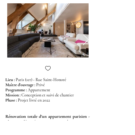
Lieu :
Paris (1er) - Rue Saint-Honoré
Maître d'ouvrage
:
Privé
Programme
:
Appartement
Mission
:
C
onception et suivi de chantier
Phase
:
Projet livré en 2022
Rénovation totale d'un appartement parisien -
Place Vendôme / rue Saint-Honoré.
- Réaménagement et réorganisation de tous
les espaces intérieurs de l'appartement.