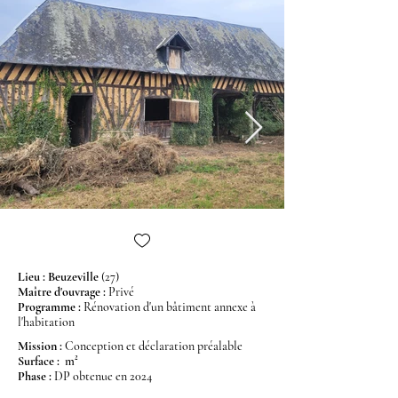
Lieu : Beuzeville
(27)
Maître d'
ouvrage
:
Privé
Programme
:
Rénovation d'un bâtiment annexe à
l'habitation
Mission
:
Conception et déclaration préalable
Surface :
m²
Phase
:
DP obtenue en 2024