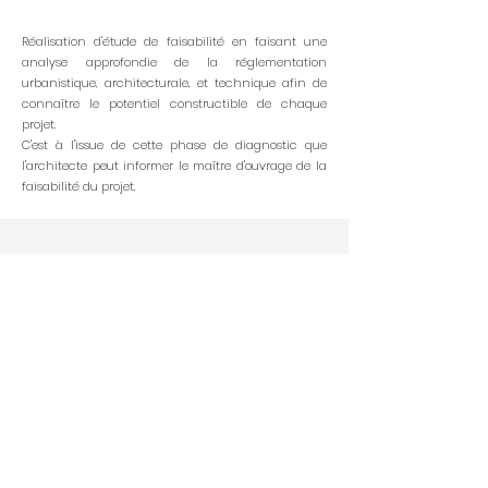
Réalisation d'étude de faisabilité en faisant une
analyse approfondie de la réglementation
urbanistique, architecturale, et technique afin de
connaître le potentiel constructible de chaque
projet.
C'est à l'issue de cette phase de diagnostic que
l'architecte peut informer le maître d'ouvrage de la
faisabilité du projet.
ESQUISSE
Réalisation d'une esquisse suite à l'étude de
faisabilité. Ce premier jet permet d'avoir une
meilleure visualisation du projet à ce stade
d'avancement, et d'ouvrir la discussion avec le
maître d'ouvrage pour échanger sur les choix à
prendre en terme d'architecture et d'organisation.