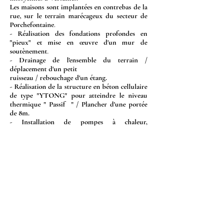
Les maisons sont implantées en contrebas de la
rue, sur le terrain marécageux du secteur de
Porchefontaine
.
- Réalisation des fondations profondes en
"pieux" et mise en œuvre d'un mur de
soutènement
.
- Drainage de l'ensemble du terrain /
déplacement d'un petit
ruisseau / rebouchage d'un étang.
- Réalisation de la structure en béton cellulaire
de type "YTONG" pour atteindre le niveau
thermique " Passif " / Plancher d'une portée
de 8m.
- Installation de pompes à chaleur,
climatisation réversible et réseaux frigorifiques
performants, garantissant un confort optimal
en toute saison tout en réduisant l'empreinte
énergétique du logement.
- Pierres de taille agrafées, bouchardées un
rang sur deux.
- Toitures terrasses végétalisées.
- Secteur Architecte des bâtiments de France