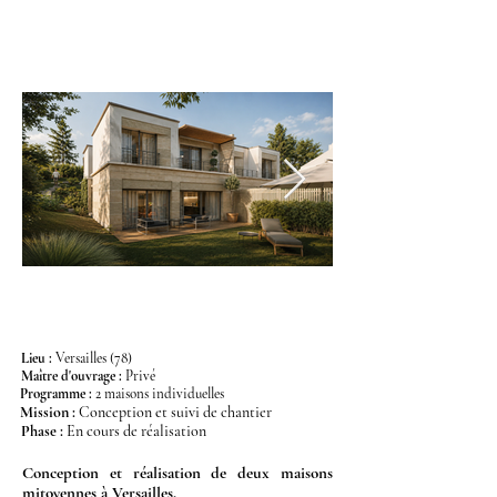
Lieu :
Versailles (78)
Maître d'ouvrage
:
Pri
vé
Programme
:
2 maisons individuelles
Mission
:
C
onception et suivi de chantier
Phase
:
En cours de réalisation
Conception et réalisation de deux maisons
mitoyennes à Versailles.