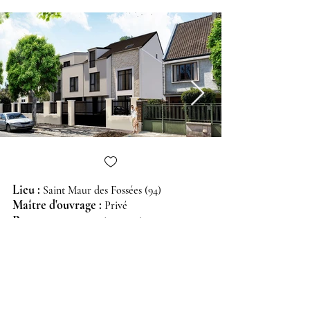
Lieu :
Saint Maur des Fossées (94)
Maître d'ouvrage
:
P
rivé
Programme
:
2 maisons mitoyennes
Année
:
2021