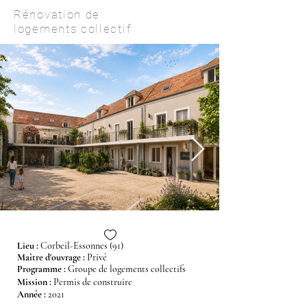
Rénovation de
logements collectif
Lieu :
Corbeil-Essonnes (91)
Maître d'ouvrage
:
Privé
Programme
:
Groupe de logements collectifs
Mission
:
Permis de construire
Année
:
2021