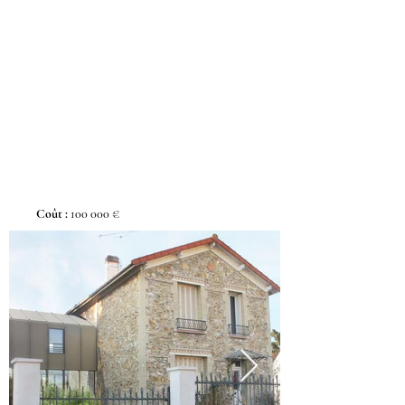
Coût
:
100 000
€