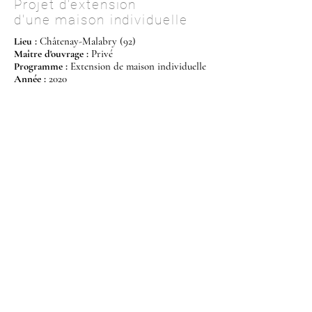
Projet d'extension
d'une maison individuelle
Lieu :
Châtenay-Malabry (92)
Maître d'ouvrage
:
Pri
vé
Programme
:
Extension de maison individuelle
Année
:
2020