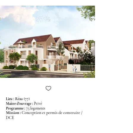
Lieu :
Réau
(77)
Maître d'ouvrage
:
Privé
Programme
:
75 logements
Mission
:
Conception et permis de construire /
DCE